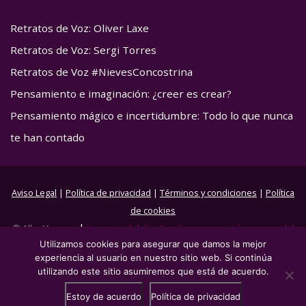
Retratos de Voz: Oliver Laxe
Retratos de Voz: Sergi Torres
Retratos de Voz #NievesConcostrina
Pensamiento e imaginación: ¿creer es crear?
Pensamiento mágico e incertidumbre: Todo lo que nunca
te han contado
Aviso Legal
|
Política de privacidad
|
Términos y condiciones
|
Política
de cookies
|
© Alba Veryser
La magia del diseño y la programación a cargo del
Utilizamos cookies para asegurar que damos la mejor
flow de
Jose Peiró
experiencia al usuario en nuestro sitio web. Si continúa
utilizando este sitio asumiremos que está de acuerdo.
Estoy de acuerdo
Política de privacidad