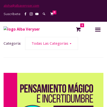
aloha@albaveryser.com
0
Suscríbete
0
Categoría:
Todas Las Categorías